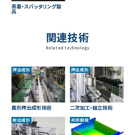
蒸着・スパッタリング製
品
関連技術
Related technology
押出成形
押出成形
異形押出成形技術
二次加工・組立技術
射出成形
共同開発