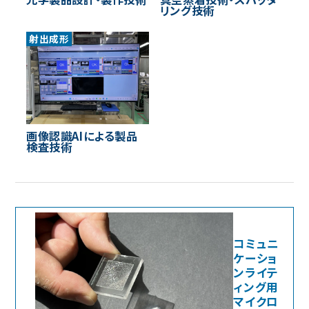
リング技術
射出成形
画像認識AIによる製品
検査技術
コミュニ
ケーショ
ンライテ
ィング用
マイクロ