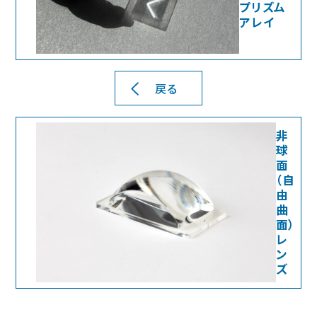
プリズム
アレイ
戻る
非
球
面
（自
由
曲
面）
レ
ン
ズ