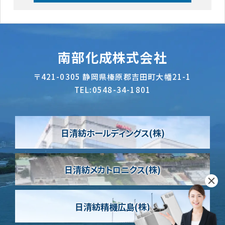
南部化成株式会社
〒421-0305
静岡県榛原郡吉田町大幡21-1
TEL:
0548-34-1801
日清紡ホールディングス(株)
日清紡メカトロニクス(株)
日清紡精機広島(株)