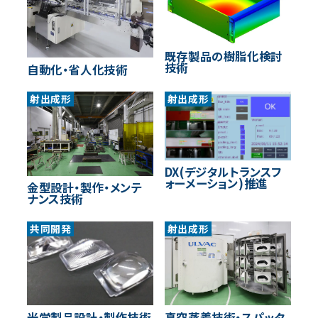
既存製品の樹脂化検討
技術
自動化・省人化技術
射出成形
射出成形
DX(デジタルトランスフ
ォーメーション)推進
金型設計・製作・メンテ
ナンス技術
共同開発
射出成形
光学製品設計・製作技術
真空蒸着技術・スパッタ