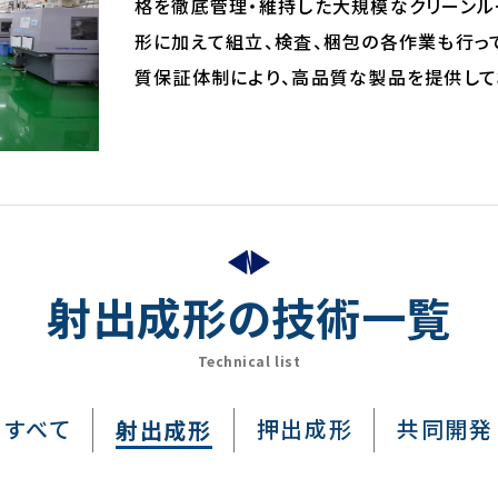
格を徹底管理・維持した大規模なクリーンル
形に加えて組立、検査、梱包の各作業も行っ
質保証体制により、高品質な製品を提供して
射出成形の技術一覧
Technical list
すべて
押出成形
共同開発
射出成形