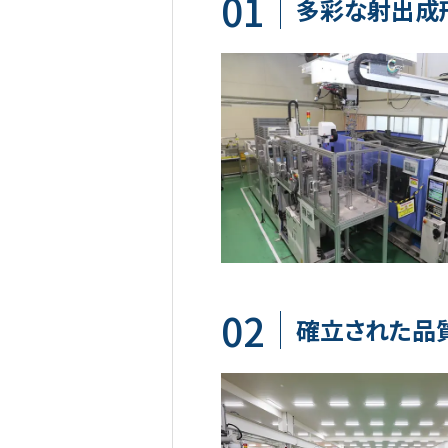
01
多彩な射出成
02
確立された品