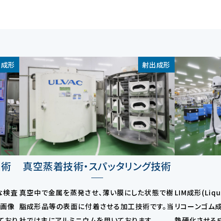
出成形
射出成形
技術
真空蒸着技術・スパッタリング技術
な検査
真空中で金属を蒸発させ、薄い膜にした状態で樹
LIM成形(Liqu
「画像
脂成形品等の表面に付着させる加工技術です。当
リコーンゴム
ており
社では主にアルミニウムを用いております。
熱硬化させる