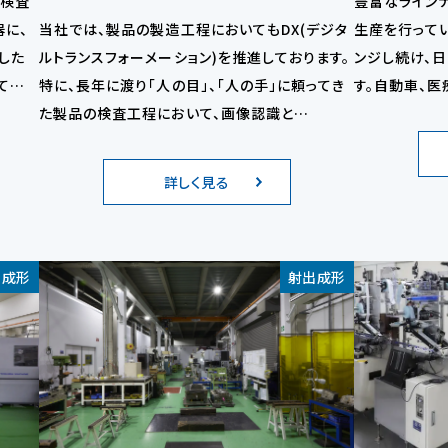
る検査
豊富なライン
器に、
当社では、製品の製造工程においてもDX(デジタ
生産を行って
した
ルトランスフォーメーション)を推進しております。
ンジし続け、
ており
特に、長年に渡り「人の目」、「人の手」に頼ってき
す。自動車、医
た製品の検査工程において、画像認識と
様に満足して
AI(Artificial Intelligence：人工知能)の組合
おります。
わせによる自働化の取組みが急速に進んでいま
詳しく見る
す。
出成形
射出成形