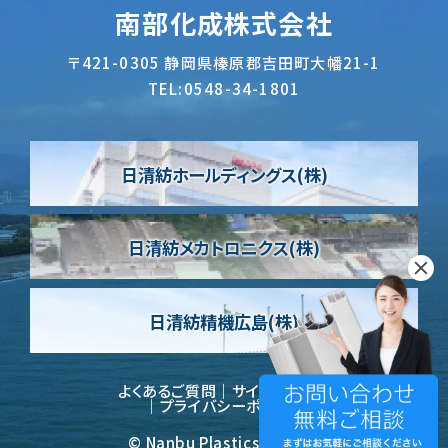
南部化成株式会社
〒421-0305
静岡県榛原郡吉田町大幡21-1
TEL:
0548-34-1801
日清紡ホールディングス(株)
日清紡メカトロニクス(株)
日清紡精機広島(株)
よくあるご質問
サイトポリシー
プライバシーポリシー
© Nanbu Plastics co.,ltd.