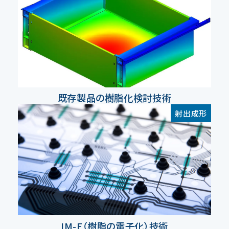
既存製品の樹脂化検討技術
射出成形
IM-E（樹脂の電子化）技術