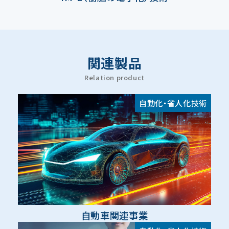
関連製品
Relation product
自動化・省人化技術
自動車関連事業