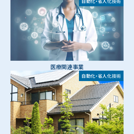
自動化・省人化技術
医療関連事業
自動化・省人化技術