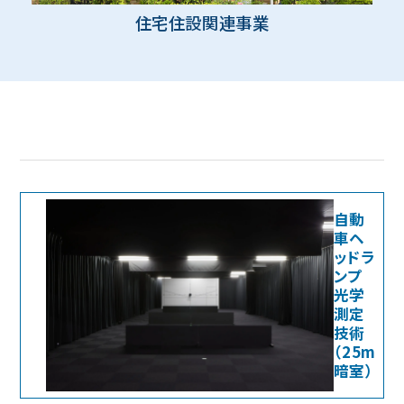
住宅住設関連事業
自動
車ヘ
ッドラ
ンプ
光学
測定
技術
（25m
暗室）