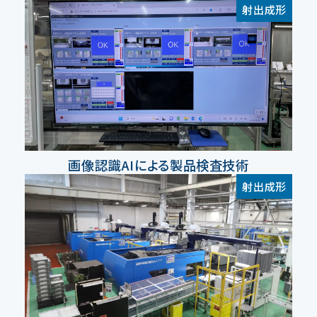
射出成形
画像認識AIによる製品検査技術
射出成形