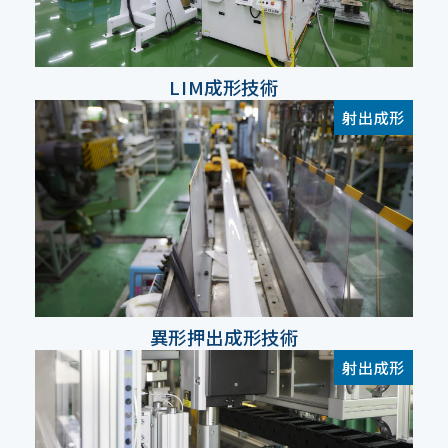
LIM成形技術
射出成形
異形押出成形技術
射出成形