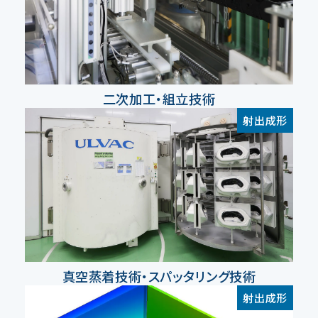
二次加工・組立技術
射出成形
真空蒸着技術・スパッタリング技術
射出成形