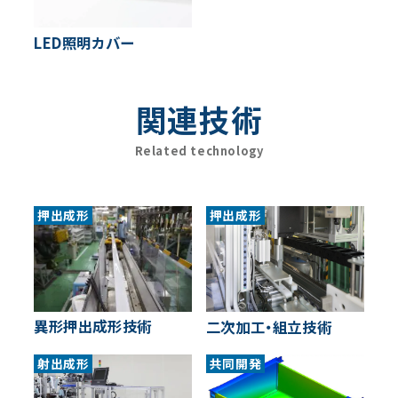
LED照明カバー
関連技術
Related technology
押出成形
押出成形
異形押出成形技術
二次加工・組立技術
射出成形
共同開発