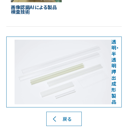
画像認識AIによる製品
検査技術
透
明・
半
透
明
押
出
成
形
製
品
戻る