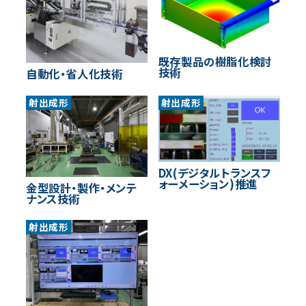
既存製品の樹脂化検討
技術
自動化・省人化技術
射出成形
射出成形
DX(デジタルトランスフ
ォーメーション)推進
金型設計・製作・メンテ
ナンス技術
射出成形