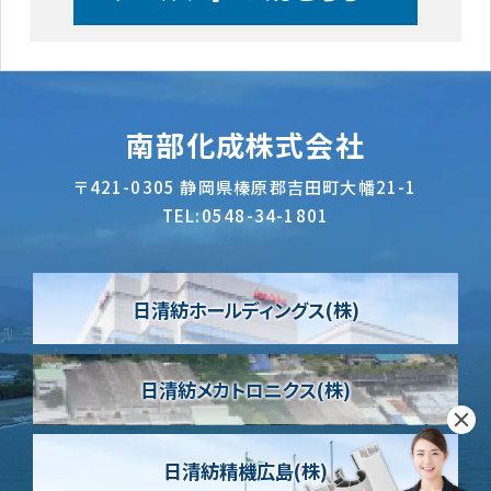
南部化成株式会社
〒421-0305
静岡県榛原郡吉田町大幡21-1
TEL:
0548-34-1801
日清紡ホールディングス(株)
日清紡メカトロニクス(株)
日清紡精機広島(株)