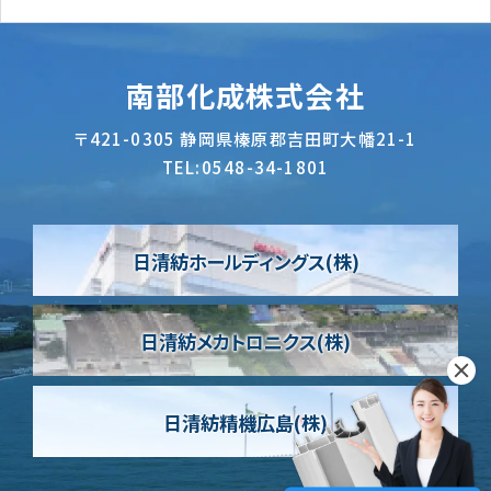
南部化成株式会社
〒421-0305
静岡県榛原郡吉田町大幡21-1
TEL:
0548-34-1801
日清紡ホールディングス(株)
日清紡メカトロニクス(株)
日清紡精機広島(株)