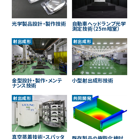
光学製品設計・製作技術
自動車ヘッドランプ光学
測定技術（25m暗室）
射出成形
射出成形
金型設計・製作・メンテ
小型射出成形技術
ナンス技術
射出成形
共同開発
真空蒸着技術・スパッタ
既存製品の樹脂化検討