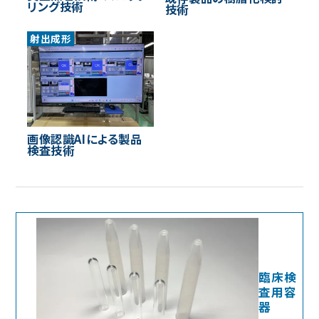
リング技術
技術
射出成形
画像認識AIによる製品
検査技術
臨床検
査用容
器