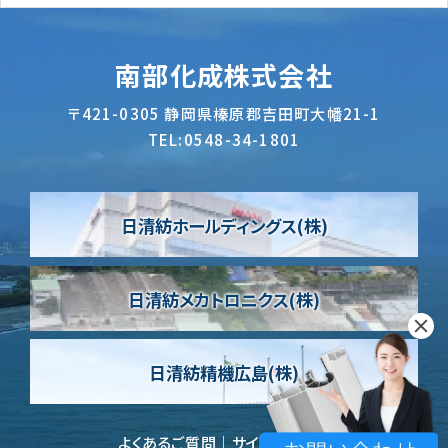
南部化成株式会社
〒421-0305
静岡県榛原郡吉田町大幡21-1
TEL:
0548-34-1801
日清紡ホールディングス(株)
日清紡メカトロニクス(株)
日清紡精機広島(株)
よくあるご質問
サイトポリシー