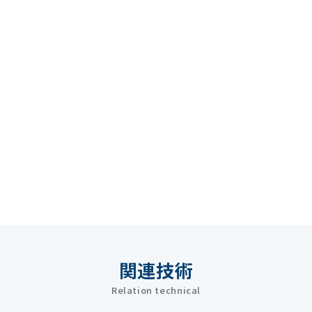
関連技術
Relation technical