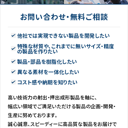
お問い合わせ・無料ご相談
他社では実現できない製品を開発したい
特殊な材質や、これまでに無いサイズ・精度
の製品を作りたい
製品・部品を樹脂化したい
異なる素材を一体化したい
コスト感や納期を知りたい
高い技術力の射出・押出成形製品を軸に、
幅広い領域でご満足いただける製品の企画・開発・
生産に努めております。
誠心誠意、スピーディーに高品質な製品をお届けで