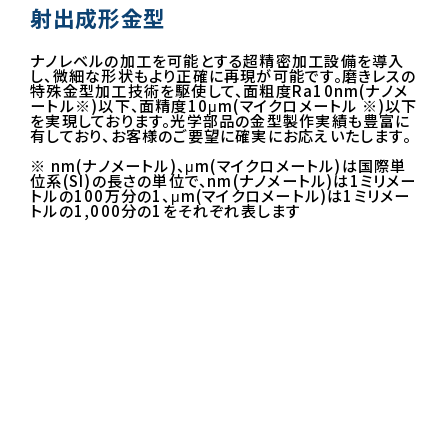
射出成形金型
ナノレベルの加工を可能とする超精密加工設備を導入
し、微細な形状もより正確に再現が可能です。磨きレスの
特殊金型加工技術を駆使して、面粗度Ra10nm(ナノメ
ートル※)以下、面精度10μm(マイクロメートル ※)以下
を実現しております。光学部品の金型製作実績も豊富に
有しており、お客様のご要望に確実にお応えいたします。
※ nm(ナノメートル)、μm(マイクロメートル)は国際単
位系(SI)の長さの単位で、nm(ナノメートル)は1ミリメー
トルの100万分の1、μm(マイクロメートル)は1ミリメー
トルの1,000分の1をそれぞれ表します