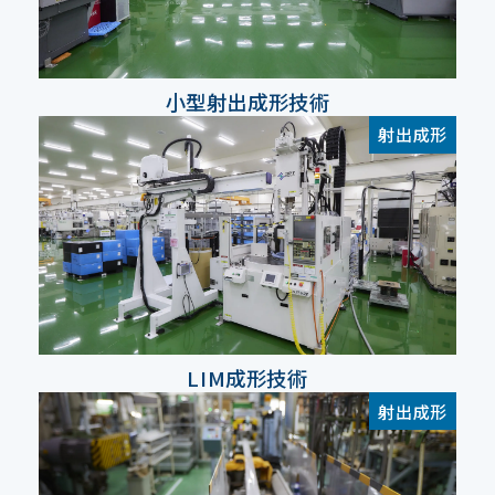
小型射出成形技術
射出成形
LIM成形技術
射出成形