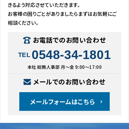
きるよう対応させていただきます。
お客様の困りごとがありましたらまずはお気軽にご
相談ください。
お電話でのお問い合わせ
0548-34-1801
TEL
本社 総務人事部 月〜金 9:00〜17:00
メールでのお問い合わせ
メールフォームはこちら