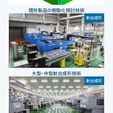
既存製品の樹脂化検討技術
射出成形
大型・中型射出成形技術
射出成形