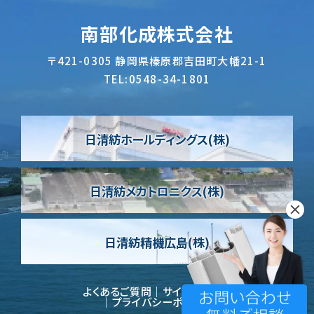
南部化成株式会社
〒421-0305
静岡県榛原郡吉田町大幡21-1
TEL:
0548-34-1801
日清紡ホールディングス(株)
日清紡メカトロニクス(株)
日清紡精機広島(株)
よくあるご質問
サイトポリシー
プライバシーポリシー