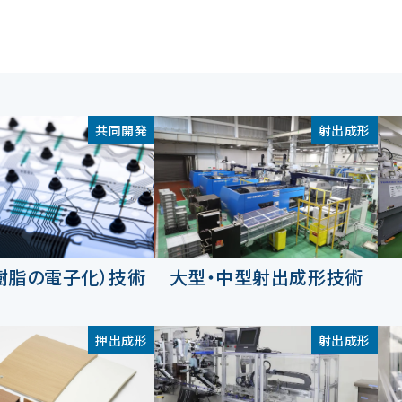
共同開発
射出成形
（樹脂の電子化）技術
大型・中型射出成形技術
押出成形
射出成形