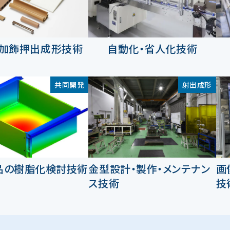
加飾押出成形技術
自動化・省人化技術
共同開発
射出成形
品の樹脂化検討技術
金型設計・製作・メンテナン
画
ス技術
技