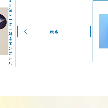
ミ
リ
波
レ
ー
ダ
ー
戻る
対
応
エ
ン
ブ
レ
ム