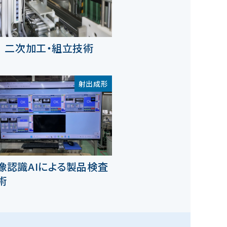
二次加工・組立技術
射出成形
像認識AIによる製品検査
術