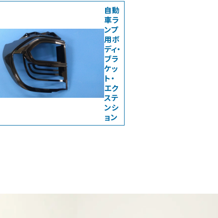
自動
車ラ
ンプ
用ボ
ディ・
ブラ
ケッ
ト・
エク
ステ
ンシ
ョン