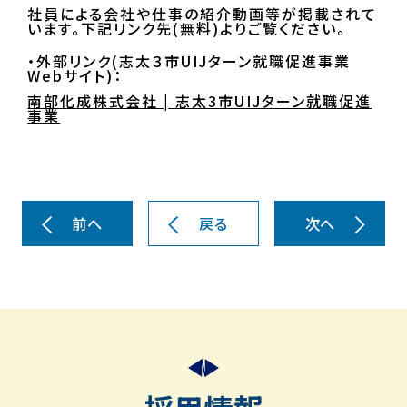
社員による会社や仕事の紹介動画等が掲載されて
います。下記リンク先(無料)よりご覧ください。
・外部リンク(志太３市UIJターン就職促進事業
Webサイト)：
南部化成株式会社 | 志太3市UIJターン就職促進
事業
前へ
戻る
次へ