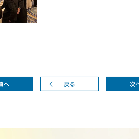
前へ
戻る
次