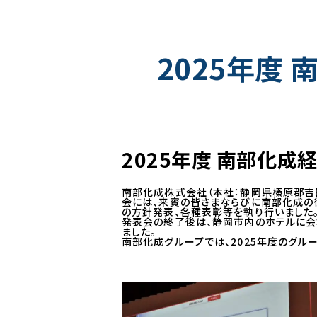
2025年度
2025年度 南部化
南部化成株式会社（本社：静岡県榛原郡吉田
会には、来賓の皆さまならびに南部化成の
の方針発表、各種表彰等を執り行いました
発表会の終了後は、静岡市内のホテルに会
ました。
南部化成グループでは、2025年度のグル