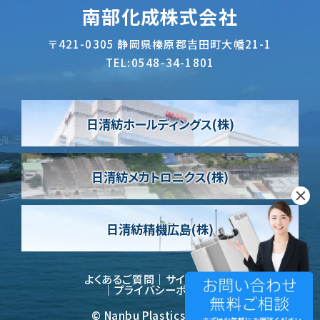
南部化成株式会社
〒421-0305
静岡県榛原郡吉田町大幡21-1
TEL:
0548-34-1801
日清紡ホールディングス(株)
日清紡メカトロニクス(株)
日清紡精機広島(株)
よくあるご質問
サイトポリシー
プライバシーポリシー
© Nanbu Plastics co.,ltd.