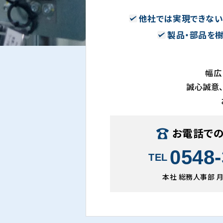
他社では実現できな
製品・部品を
幅広
誠心誠意
お電話で
0548-
TEL
本社 総務人事部 月〜