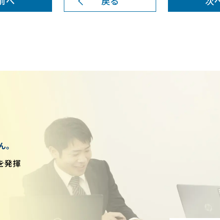
前へ
戻る
次
ん。
を発揮