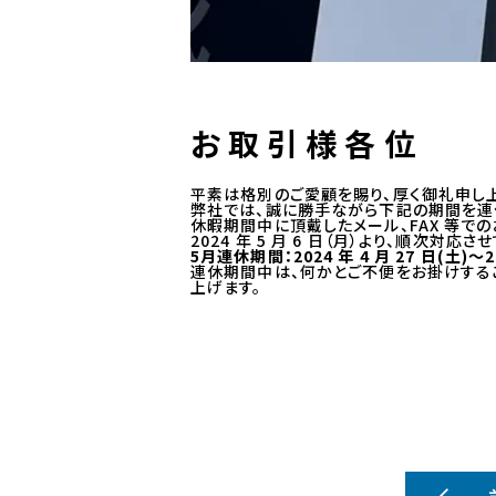
お 取 引 様 各 位
平素は格別のご愛顧を賜り、厚く御礼申し
弊社では、誠に勝手ながら下記の期間を連
休暇期間中に頂戴したメール、FAX 等で
2024 年 5 月 6 日（月）より、順次対応
5月連休期間：2024 年 4 月 27 日(土)～20
連休期間中は、何かとご不便をお掛けする
上げます。