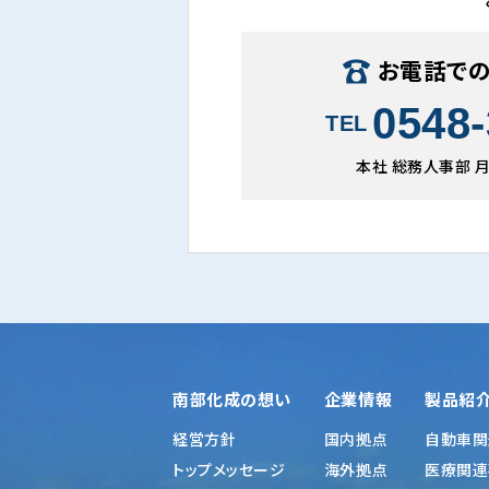
お電話で
0548-
TEL
本社 総務人事部 月〜
南部化成の想い
企業情報
製品紹
経営方針
国内拠点
自動車関
トップメッセージ
海外拠点
医療関連