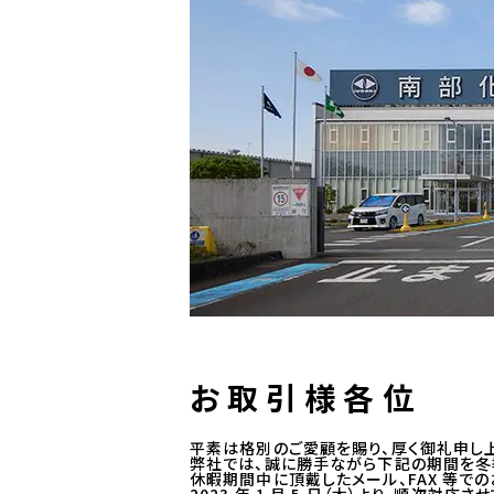
お 取 引 様 各 位
平素は格別のご愛顧を賜り、厚く御礼申し
弊社では、誠に勝手ながら下記の期間を冬
休暇期間中に頂戴したメール、FAX 等で