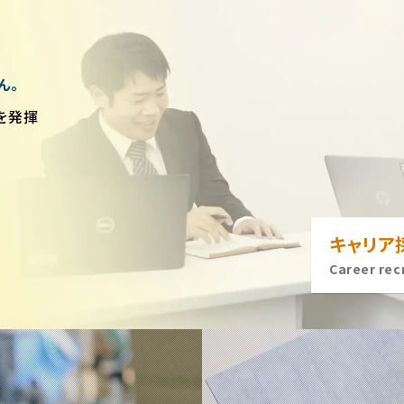
ん。
を発揮
キャリア
Career rec