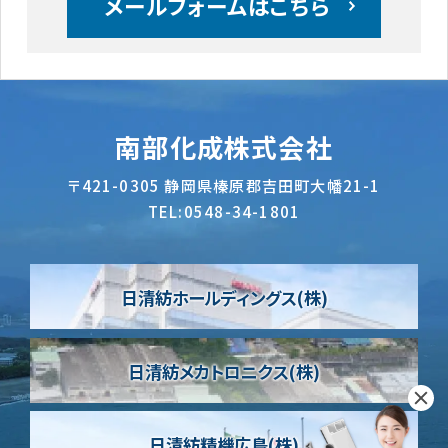
メールフォームはこちら
南部化成株式会社
〒421-0305
静岡県榛原郡吉田町大幡21-1
TEL:
0548-34-1801
日清紡ホールディングス(株)
日清紡メカトロニクス(株)
日清紡精機広島(株)