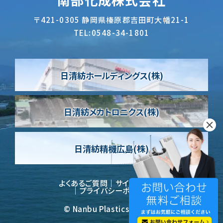
〒421-0305
静岡県榛原郡吉田町大幡21-1
TEL:
0548-34-1801
日清紡ホールディングス(株)
日清紡メカトロニクス(株)
日清紡精機広島(株)
よくあるご質問
サイトポリシー
プライバシーポリシー
© Nanbu Plastics co.,ltd.